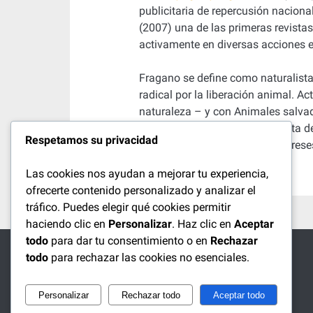
publicitaria de repercusión nacional
(2007) u
na de las primeras revistas
activamente en diversas acciones
Fragano se define como naturalista
radical por la liberación animal. A
naturaleza – y con Animales salvad
combinar su visión antiespecista de
Respetamos su privacidad
mismo tiempo sus propios intereses
Las cookies nos ayudan a mejorar tu experiencia,
ofrecerte contenido personalizado y analizar el
tráfico. Puedes elegir qué cookies permitir
haciendo clic en
Personalizar
. Haz clic en
Aceptar
todo
para dar tu consentimiento o en
Rechazar
todo
para rechazar las cookies no esenciales.
Personalizar
Rechazar todo
Aceptar todo