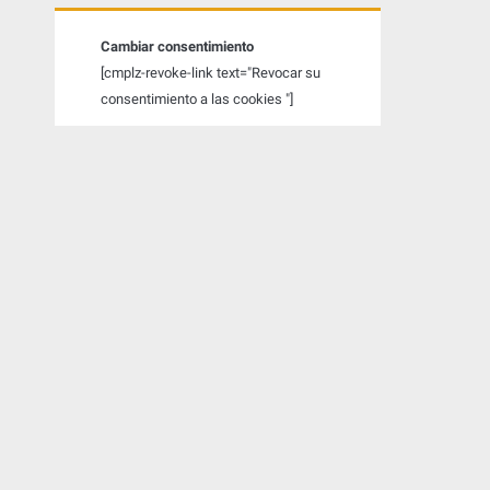
a
t
Cambiar consentimiento
[cmplz-revoke-link text="Revocar su
e
consentimiento a las cookies "]
r
a
l
p
r
i
n