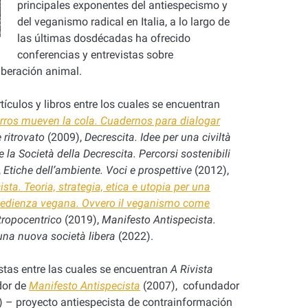
principales exponentes del antiespecismo y
del veganismo radical en Italia, a
lo largo de
las últimas dosdécadas ha ofrecido
conferencias y entrevistas sobre
iberación animal.
ículos y libros entre los cuales se encuentran
perros mueven la cola. Cuadernos para dialogar
 ritrovato
(2009),
Decrescita. Idee per una civiltà
la Società della Decrescita. Percorsi sostenibili
,
Etiche dell’ambiente. Voci e prospettive
(2012),
ta. Teoria, strategia, etica e utopia per una
edienza vegana. Ovvero il veganismo come
ntropocentrico
(2019),
Manifesto Antispecista.
 una nuova società libera
(2022).
tas entre las cuales se encuentran
A Rivista
dor de
Manifesto Antispecista
(2007), cofundador
 – proyecto antiespecista de contrainformación