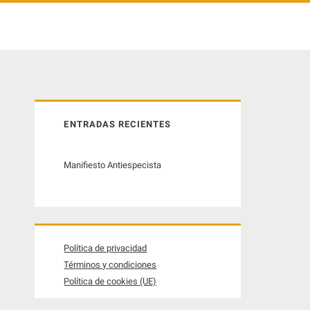
B
ENTRADAS RECIENTES
a
Manifiesto Antiespecista
r
r
a
Política de privacidad
Términos y condiciones
l
Política de cookies (UE)