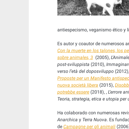
antiespecismo, veganismo ético y l
Es autor y coautor de numerosos art
Con la muerte en los talones, los 
sobre animales, 3
(2005),
L’Animale
post-sviluppista
(2010),
Immaginare 
verso l’età del doposviluppo
(2012)
Proposte per un Manifesto antispecis
nuova società libera
(2015),
Disobb
potrebbe essere
(2018), ,
L’errore a
Teoria, strategia, etica e utopia per
Ha colaborado con numerosas revis
Anarchica
y
Terra Nuova
. Es funda
de
Campagne per gli animali
(2006)