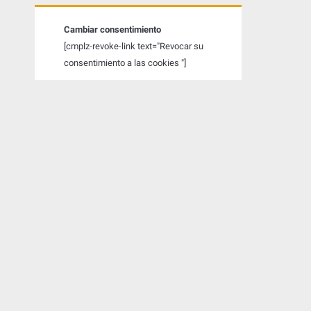
a
t
Cambiar consentimiento
[cmplz-revoke-link text="Revocar su
e
consentimiento a las cookies "]
r
a
l
p
r
i
n