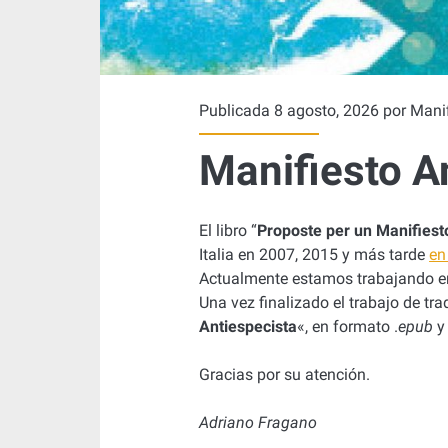
S
T
O
Publicada 8 agosto, 2026 por
Manif
A
Manifiesto A
N
El libro “
Proposte per un Manifiest
T
Italia en 2007, 2015 y más tarde
en
Actualmente estamos trabajando en
I
Una vez finalizado el trabajo de tra
Antiespecista
«
, en formato .
epub
y 
E
Gracias por su atención.
S
Adriano Fragano
P