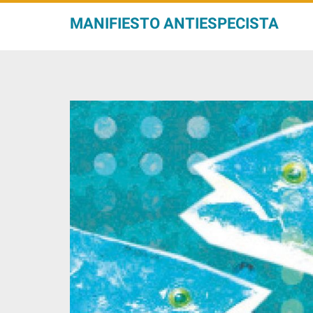
MANIFIESTO ANTIESPECISTA
M
A
N
I
F
I
E