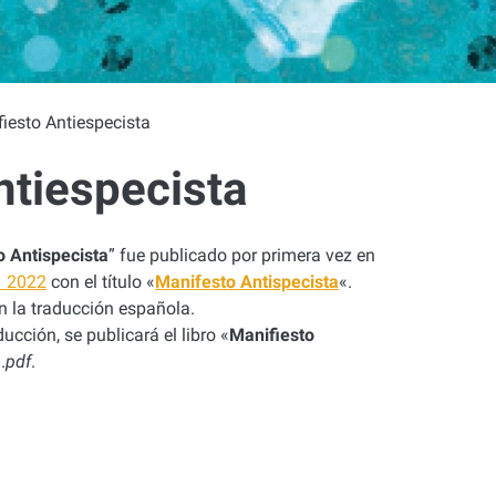
iesto Antiespecista
ntiespecista
o Antispecista
”
fue publicado por primera vez en
 2022
con el título «
Manifesto Antispecista
«
.
 la traducción española.
ducción, se publicará el libro
«
Manifiesto
.
pdf
.