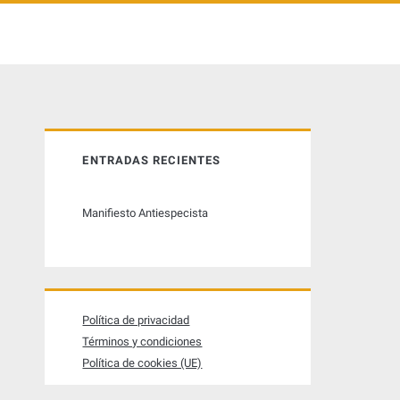
B
ENTRADAS RECIENTES
a
Manifiesto Antiespecista
r
r
a
Política de privacidad
Términos y condiciones
l
Política de cookies (UE)