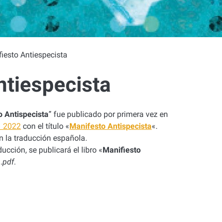
iesto Antiespecista
ntiespecista
o Antispecista
”
fue publicado por primera vez en
 2022
con el título «
Manifesto Antispecista
«
.
 la traducción española.
ducción, se publicará el libro
«
Manifiesto
.
pdf
.