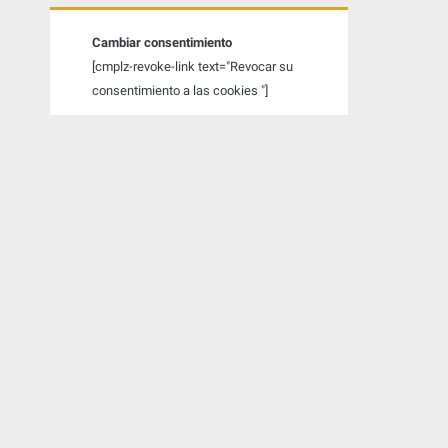
a
t
Cambiar consentimiento
[cmplz-revoke-link text="Revocar su
e
consentimiento a las cookies "]
r
a
l
p
r
i
n