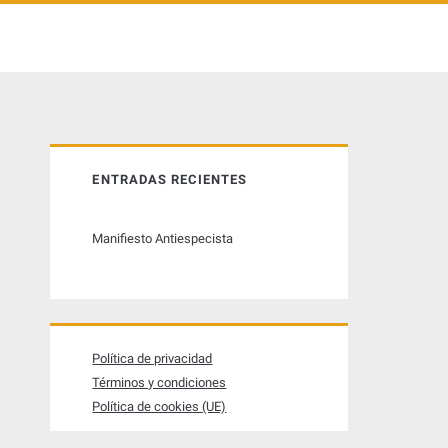
B
ENTRADAS RECIENTES
a
Manifiesto Antiespecista
r
r
a
Política de privacidad
Términos y condiciones
l
Política de cookies (UE)