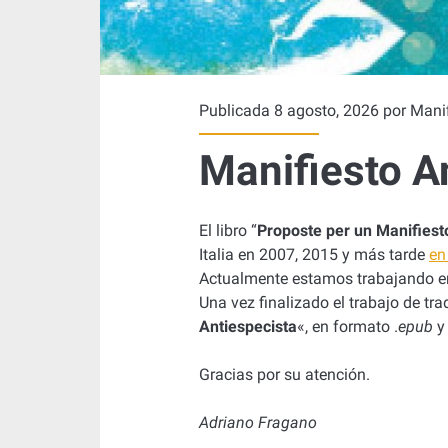
a
:
<
Publicada 8 agosto, 2026 por
Manif
s
Manifiesto A
p
El libro “
Proposte per un Manifiest
a
Italia en 2007, 2015 y más tarde
en
Actualmente estamos trabajando en
n
Una vez finalizado el trabajo de tra
Antiespecista
«
, en formato .
epub
y 
>
Gracias por su atención.
e
Adriano Fragano
s